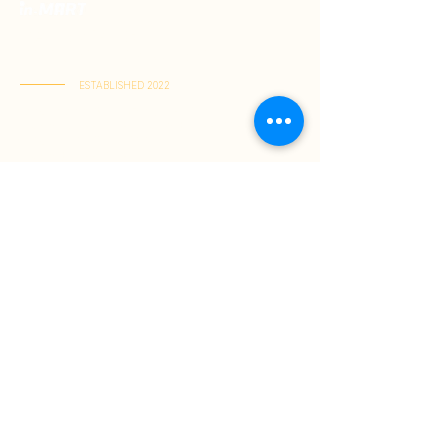
優質印尼食品專門店。
精選正宗風味，一站搜羅印尼風味，直送到家。
ESTABLISHED 2022
啟德店：啟德體育園零售館一1樓M103號舖
(星期一至五 11:00-21:30 | 星期六至日 11:00-22:00)
屯門店： 屯門V City G-8D號舖
(星期一至日 11:00-21:30)
關於我們
購物指南
成為會員
購物須知
付款方式
送貨須知
退換貨政策
條款細則
聯絡我們
一般條款及細則
+852 63822863