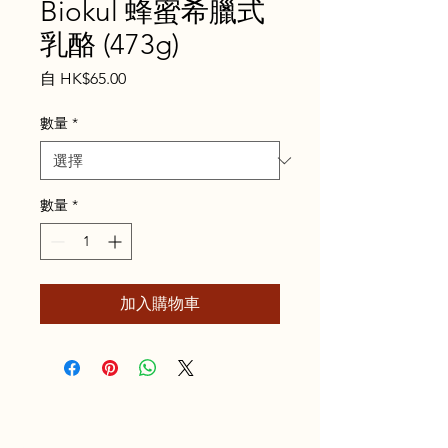
Biokul 蜂蜜希臘式
乳酪 (473g)
促
自
HK$65.00
銷
價
數量
*
格
數量
*
加入購物車