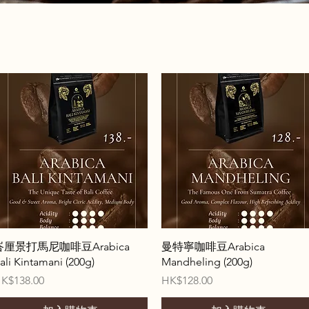
快速瀏覽
快速瀏覽
峇厘景打馬尼咖啡豆Arabica
曼特寧咖啡豆Arabica
ali Kintamani (200g)
Mandheling (200g)
價格
價格
K$138.00
HK$128.00