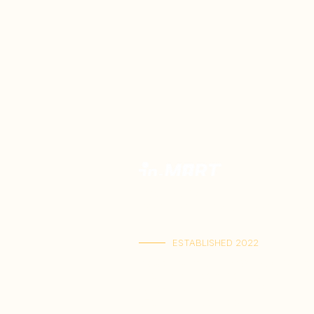
優質印尼食品專門店。
精選正宗風味，一站搜羅印尼風味，直送到
ESTABLISHED 2022
啟德店：啟德體育園零售館一1樓M103號舖
(星期一至五 11:00-21:30 | 星期六至日 11:00
屯門店： 屯門V City G-8D號舖
(星期一至日 11:00-21:30)