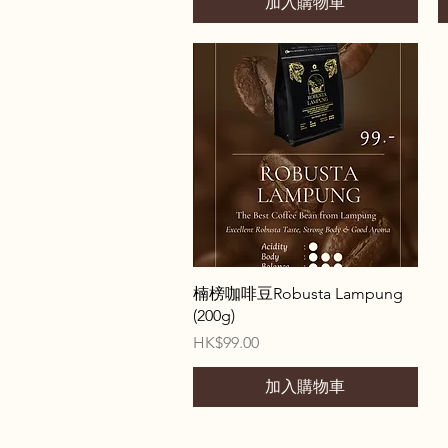
加入購物車
快速瀏覽
楠榜咖啡豆Robusta Lampung
(200g)
價格
HK$99.00
加入購物車