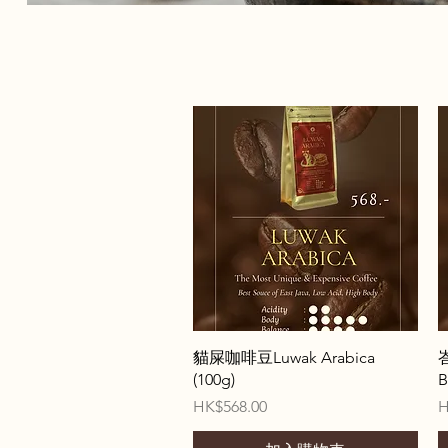
快速瀏覽
貓屎咖啡豆Luwak Arabica
(100g)
B
價格
HK$568.00
H