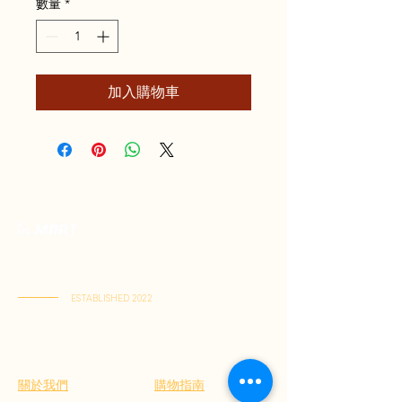
數量
*
加入購物車
優質印尼食品專門店。
精選正宗風味，一站搜羅印尼風味，直送到家。
ESTABLISHED 2022
啟德店：啟德體育園零售館一1樓M103號舖
(星期一至五 11:00-21:30 | 星期六至日 11:00-22:00)
屯門店： 屯門V City G-8D號舖
(星期一至日 11:00-21:30)
關於我們
購物指南