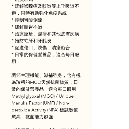
* 緩解喉嚨痛及咳嗽等上呼吸道不
適，同時有助強化免疫系統
* 控制胃酸倒流
* 緩解腸胃不適
* 治療痤瘡、濕疹和其他皮膚疾病
* 預防蛀牙和牙齦炎
* 促進傷口、燒傷、潰瘍癒合
*
日常的保健營養品，適合每日服
用
調節生理機能、滋補強身，含有極
為珍稀的MGO天然抗菌物質，日
常的保健營養品，適合每日服用
Methylglyoxal (MGO) / Unique
Manuka Factor (UMF) / Non-
peroxide Activity (NPA) 標誌數值
愈高，抗菌能力越強