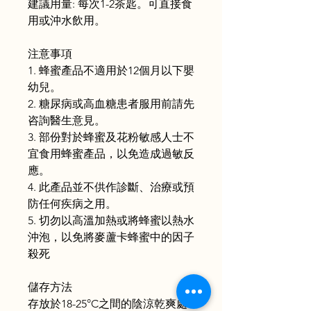
建議用量: 每次1-2茶匙。可直接食
用或沖水飲用。
注意事項
1. 蜂蜜產品不適用於12個月以下嬰
幼兒。
2. 糖尿病或高血糖患者服用前請先
咨詢醫生意見。
3. 部份對於蜂蜜及花粉敏感人士不
宜食用蜂蜜產品，以免造成過敏反
應。
4. 此產品並不供作診斷、治療或預
防任何疾病之用。
5. 切勿以高溫加熱或將蜂蜜以熱水
沖泡，以免將麥蘆卡蜂蜜中的因子
殺死
儲存方法
存放於18-25°C之間的陰涼乾爽處