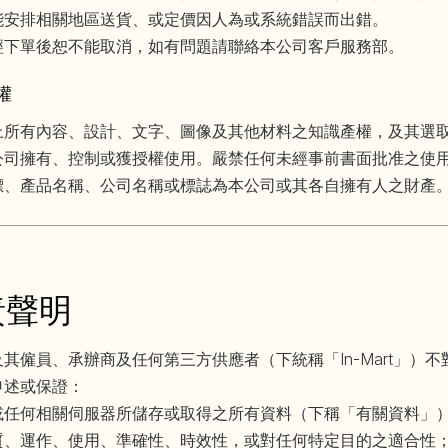
能安排相關地區送貨、或定價因人為或系統錯誤而出錯。
經下單後恕不能取消，如有問題請聯絡本公司客戶服務部。
權
上所有內容、設計、文字、圖像及其他材料之知識產權，及其選
公司擁有、控制或獲授權使用。嚴禁任何未經事前書面批准之使
標、產品名稱、公司名稱或標誌為本公司或其各自擁有人之財產
責聲明
其僱員、承辦商及任何第三方供應者（下統稱「In-Mart」）不
申述或保證：
或任何相關伺服器所儲存或取得之所有資料（下稱「有關資料」
質、運作、使用、準確性、時效性，或對任何特定目的之適合性