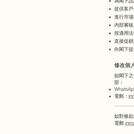
為閣下設
提供客戶
進行市場
內部審核
按適用法
直接促銷
向閣下提
修改個
如閣下之
部：
WhatsA
電郵：
in
如對條款
電郵
inm