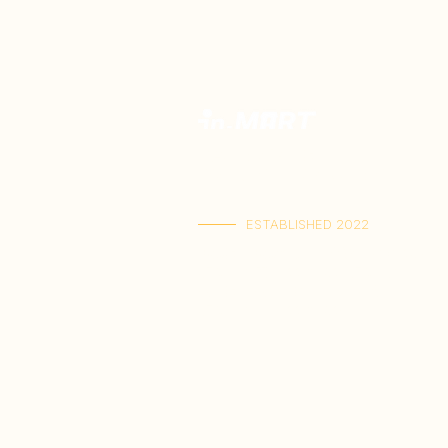
優質印尼食品專門店。
精選正宗風味，一站搜羅印尼風味，直送到
ESTABLISHED 2022
啟德店：啟德體育園零售館一1樓M103號舖
(星期一至五 11:00-21:30 | 星期六至日 11:00
屯門店： 屯門V City G-8D號舖
(星期一至日 11:00-21:30)