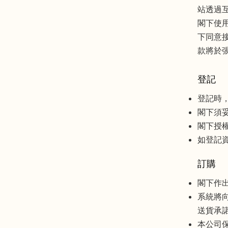
站透過
閣下使
下同意
款將於
登記
登記時
閣下須
閣下授
如登記
訂購
閣下作
系統將
送貨承
本公司