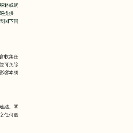
服務或網
絕提供，
表閣下同
會收集任
，並可免除
能影響本網
連結。閣
之任何個