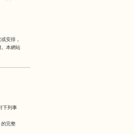
取或安排，
用。本網站
。
對下列事
）的完整
；