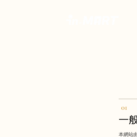
In-
01
一
本網站由