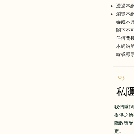
透過本
瀏覽本
毒或不
閣下不
任何間接
本網站
輸或顯
03
私
我們重視
提供之所
隱政策受
定。