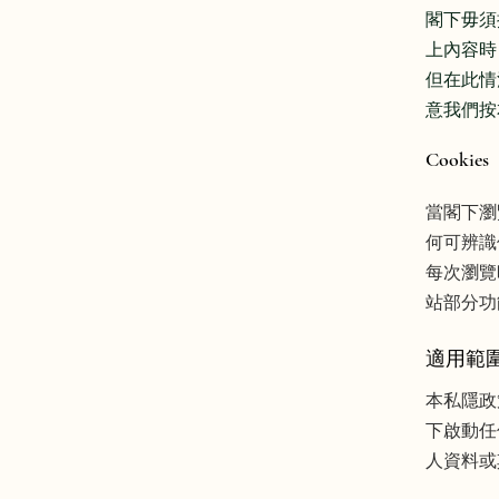
閣下毋須
上內容時
但在此情
意我們按
Cookies
當閣下瀏
何可辨識
每次瀏覽
站部分功
適用範
本私隱政
下啟動任
人資料或