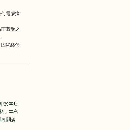
任何電腦病
站而蒙受之
。
。因網絡傳
用於本店
料。本私
其相關規