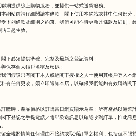
互聯網提供線上購物服務，並提供一站式送貨服務。
用本網站前請仔細閱讀本條款。閣下使用本網站或其中任何部分
接受下列條款及細則之約束。我們可能不時更新此條款及細則，
張貼日起生效。
，閣下必須提供準確、完整及最新之登記資料；
妥善保存個人帳戶名稱及密碼；
權我們假設只有閣下本人或經閣下授權之人士使用其帳戶登入本
資料有任何更改，須立即通知本店，以確保我們能夠有效聯絡閣
出訂購時，產品價格以訂購當日網頁顯示為準；所有產品以港幣
向閣下登記之手提電話／電郵發送訊息以確認收到訂單，惟此訊
諾。
保留全權酌情就任何理由不接納或取消訂單之權利，包括但不限