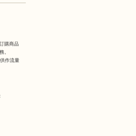
訂購商品
務。
僅供作流量
：