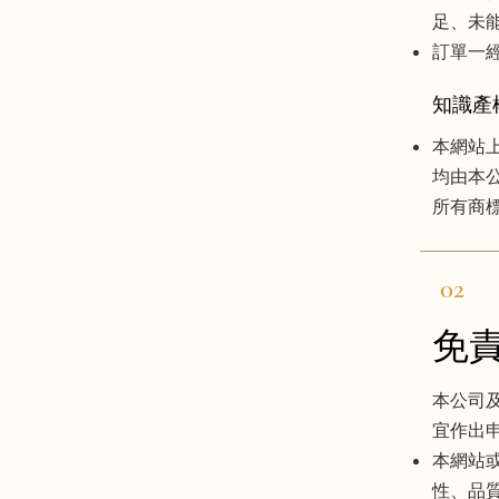
足、未
訂單一
知識產
本網站
均由本
所有商
02
免
本公司及
宜作出
本網站
性、品