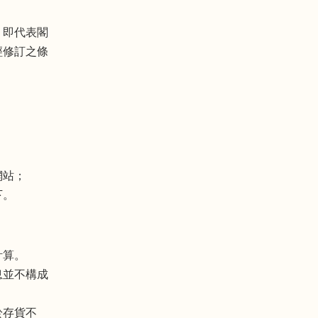
，即代表閣
經修訂之條
網站；
下。
計算。
息並不構成
於存貨不