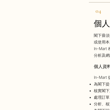
04
個人
閣下毋須
或使用本
In-M
分析及網
個人資
In-M
為閣下提
核實閣下
處理訂單
分析、核