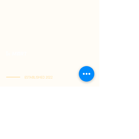
優質印尼食品專門店。
精選正宗風味，一站搜羅印尼風味，直送到家。
ESTABLISHED 2022
啟德店：啟德體育園零售館一1樓M103號舖
(星期一至五 11:00-21:30 | 星期六至日 11:00-22:00)
屯門店： 屯門V City G-8D號舖
(星期一至日 11:00-21:30)
關於我們
購物指南
成為會員
購物須知