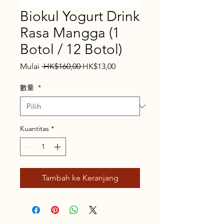
Biokul Yogurt Drink
Rasa Mangga (1
Botol / 12 Botol)
Harga
Harga
Mulai
 HK$160,00 
HK$13,00
Reguler
Promosi
數量
*
Kuantitas
*
Tambah ke Keranjang