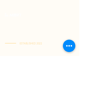
Toko Spesialis Kuliner Indonesia Berkualitas
Terbaik. Menyajikan kelezatan otentik, pusat
rasa Indonesia terlengkap dalam satu tempat,
dikirim langsung ke rumah Anda.
ESTABLISHED 2022
Kai Tak Store : Shop M103, 1/F, Kai Tak Mall 1, Kai Tak
(Senin-Jumat : 11:00-21:30 | Sabtu-Minggu : 11:00-22:00)
Tuen Mun Store : Shop G-8D, G/F, V City, Tuen Mun
(Senin-Minggu : 11:00-21:30)
Tentang Kami
Panduan Belanja
Jadi Member
Cara Berbelanja
Pembayaran
Pengiriman
Kebijakan Retur