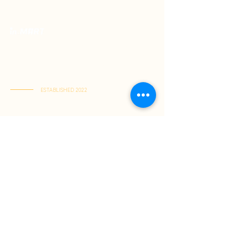
Toko Spesialis Kuliner Indonesia Berkualitas
Terbaik. Menyajikan kelezatan otentik, pusat
rasa Indonesia terlengkap dalam satu tempat,
dikirim langsung ke rumah Anda.
ESTABLISHED 2022
Kai Tak Store : Shop M103, 1/F, Kai Tak Mall 1, Kai Tak
(Senin-Jumat : 11:00-21:30 | Sabtu-Minggu : 11:00-22:00)
Tuen Mun Store : Shop G-8D, G/F, V City, Tuen Mun
(Senin-Minggu : 11:00-21:30)
Tentang Kami
Panduan Belanja
Jadi Member
Cara Berbelanja
Pembayaran
Pengiriman
Kebijakan Retur