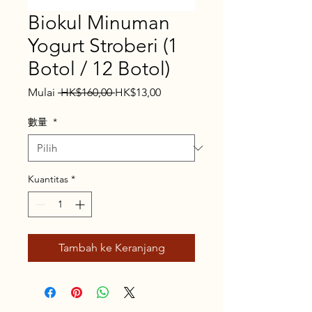
Biokul Minuman
Yogurt Stroberi (1
Botol / 12 Botol)
Harga
Harga
Mulai
 HK$160,00 
HK$13,00
Reguler
Promosi
數量
*
Kuantitas
*
Tambah ke Keranjang