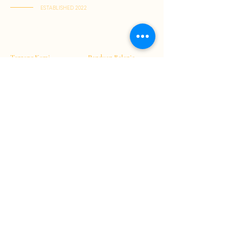
ESTABLISHED 2022
Kai Tak Store : Shop M103, 1/F, Kai Tak Mall 1, Kai Tak
(Senin-Jumat : 11:00-21:30 | Sabtu-Minggu : 11:00-22:00)
Tuen Mun Store : Shop G-8D, G/F, V City, Tuen Mun
(Senin-Minggu : 11:00-21:30)
Tentang Kami
Panduan Belanja
Jadi Member
Cara Berbelanja
Pembayaran
Pengiriman
Kebijakan Retur
T&C
Hubungi Kami
S&K Umum
+852 63822863
inmart.hk@gmail.co
Disclaimer
m
Kebijakan Privasi