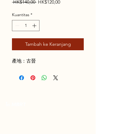
Harga
Harga
 HK$140,00 
HK$120,00
Reguler
Promosi
Kuantitas
*
Tambah ke Keranjang
產地：古晉
Toko Spesialis Kuliner Indonesia Berkualitas
Terbaik. Menyajikan kelezatan otentik, pusat
rasa Indonesia terlengkap dalam satu tempat,
dikirim langsung ke rumah Anda.