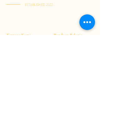
ESTABLISHED 2022
Kai Tak Store : Shop M103, 1/F, Kai Tak Mall 1, Kai Tak
(Senin-Jumat : 11:00-21:30 | Sabtu-Minggu : 11:00-22:00)
Tuen Mun Store : Shop G-8D, G/F, V City, Tuen Mun
(Senin-Minggu : 11:00-21:30)
Tentang Kami
Panduan Belanja
Jadi Member
Cara Berbelanja
Pembayaran
Pengiriman
Kebijakan Retur
T&C
Hubungi Kami
S&K Umum
+852 63822863
inmart.hk@gmail.co
Disclaimer
m
Kebijakan Privasi