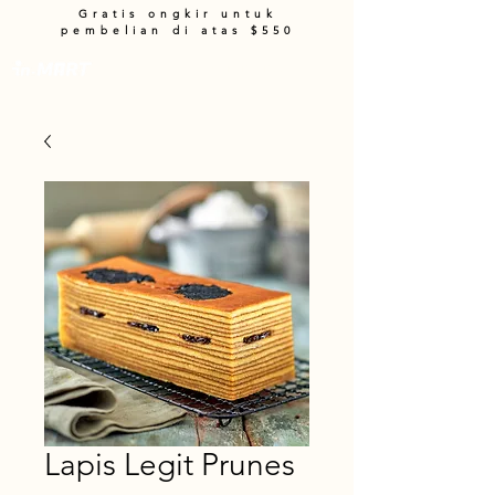
Gratis ongkir untuk
pembelian di atas $550
Keranjang
Lapis Legit Prunes