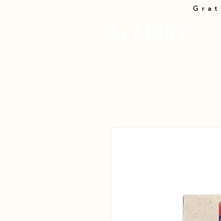
Grat
In-M