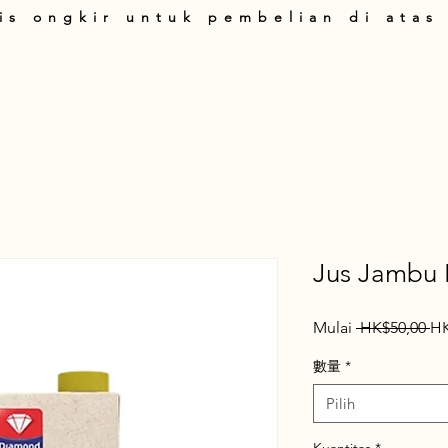
is ongkir untuk pembelian di atas
art
Produk
Tentang Kami
Panduan Belanja
T&C
Hubung
Jus Jambu B
Ha
Mulai
 HK$50,00 
HK
Re
數量
*
Pilih