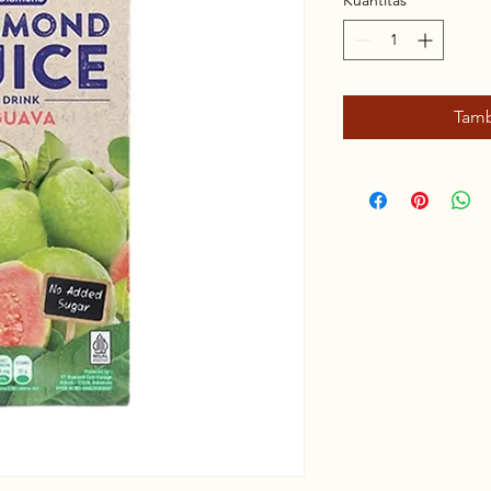
Kuantitas
*
Tamb