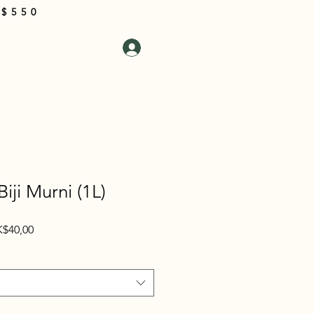
 $550
i Kami
Masuk
Keranjang
iji Murni (1L)
rga
Harga
$40,00
guler
Promosi