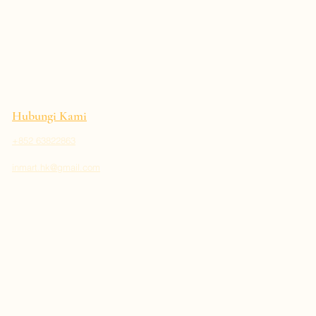
Hubungi Kami
+852 63822863
inmart.hk@gmail.com