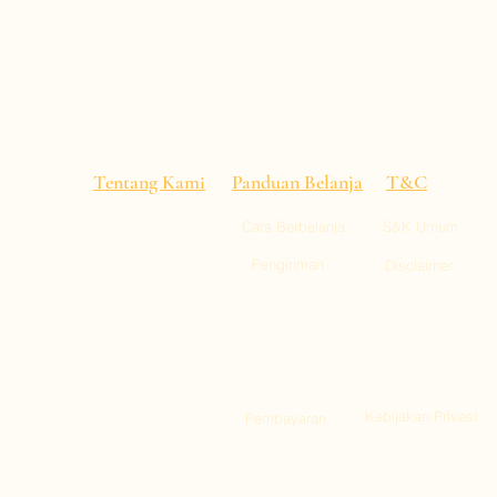
Tentang Kami
Panduan Belanja
T&C
Cara Berbelanja
S&K Umum
alitas
 pusat
Pengiriman
Disclaimer
empat,
ll 1, Kai Tak
gu : 11:00-22:00)
ty, Tuen Mun
Kebijakan Privasi
Pembayaran