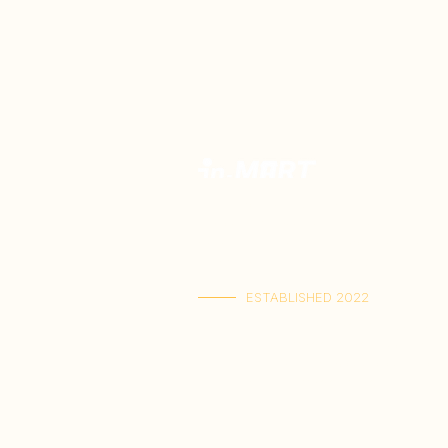
Toko Spesialis Kuliner Indonesia Berku
Terbaik. Menyajikan kelezatan otentik,
rasa Indonesia terlengkap dalam satu t
dikirim langsung ke rumah Anda.
ESTABLISHED 2022
Kai Tak Store : Shop M103, 1/F, Kai Tak Ma
(Senin-Jumat : 11:00-21:30 | Sabtu-Ming
Tuen Mun Store : Shop G-8D, G/F, V Ci
(Senin-Minggu : 11:00-21:30)