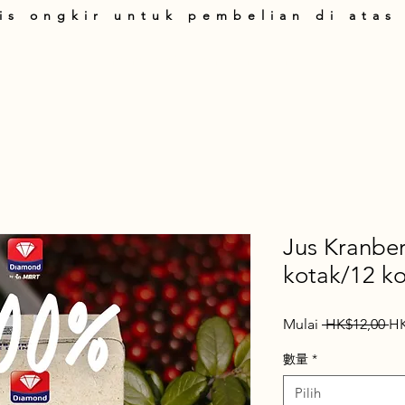
is ongkir untuk pembelian di atas
art
Produk
Tentang Kami
Panduan Belanja
T&C
Hubung
Jus Kranber
kotak/12 ko
Ha
Mulai
 HK$12,00 
HK
Re
數量
*
Pilih