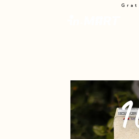
Grat
In-M