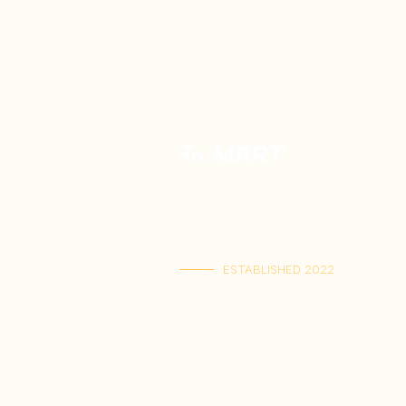
Toko Spesialis Kuliner Indonesia Berku
Terbaik. Menyajikan kelezatan otentik,
rasa Indonesia terlengkap dalam satu t
dikirim langsung ke rumah Anda.
ESTABLISHED 2022
Kai Tak Store : Shop M103, 1/F, Kai Tak Ma
(Senin-Jumat : 11:00-21:30 | Sabtu-Ming
Tuen Mun Store : Shop G-8D, G/F, V Ci
(Senin-Minggu : 11:00-21:30)