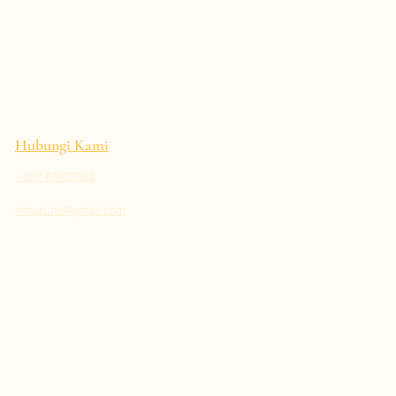
Hubungi Kami
+852 63822863
inmart.hk@gmail.com