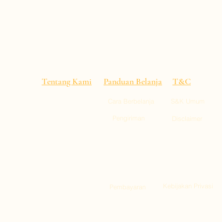
Tentang Kami
Panduan Belanja
T&C
Cara Berbelanja
S&K Umum
alitas
 pusat
Pengiriman
Disclaimer
empat,
ll 1, Kai Tak
gu : 11:00-22:00)
ty, Tuen Mun
Kebijakan Privasi
Pembayaran