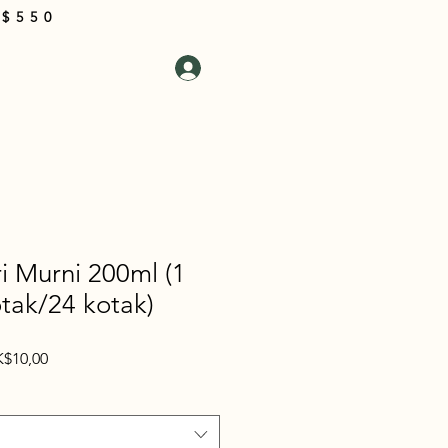
 $550
i Kami
Masuk
Keranjang
i Murni 200ml (1
tak/24 kotak)
rga
Harga
$10,00
guler
Promosi