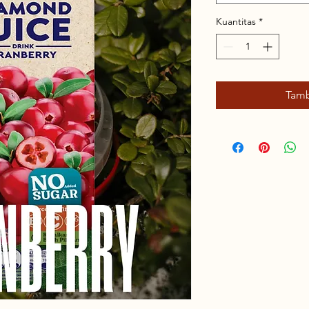
Kuantitas
*
Tamb