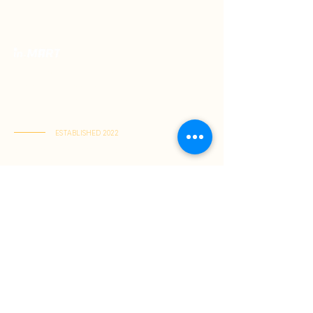
Toko Spesialis Kuliner Indonesia Berkualitas
Terbaik. Menyajikan kelezatan otentik, pusat
rasa Indonesia terlengkap dalam satu tempat,
dikirim langsung ke rumah Anda.
ESTABLISHED 2022
Kai Tak Store : Shop M103, 1/F, Kai Tak Mall 1, Kai Tak
(Senin-Jumat : 11:00-21:30 | Sabtu-Minggu : 11:00-22:00)
Tuen Mun Store : Shop G-8D, G/F, V City, Tuen Mun
(Senin-Minggu : 11:00-21:30)
Tentang Kami
Panduan Belanja
Jadi Member
Cara Berbelanja
Pembayaran
Pengiriman