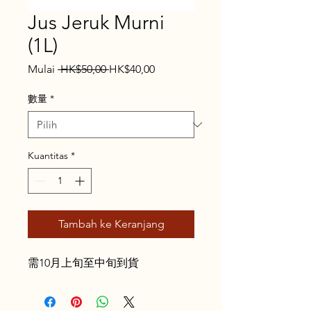
Jus Jeruk Murni
(1L)
Harga
Harga
Mulai
 HK$50,00 
HK$40,00
Reguler
Promosi
數量
*
Kuantitas
*
Tambah ke Keranjang
需10月上旬至中旬到貨