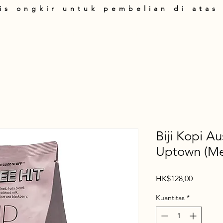
is ongkir untuk pembelian di atas
art
Produk
Tentang Kami
Panduan Belanja
T&C
Hubung
Biji Kopi Au
Uptown (Me
Harga
HK$128,00
Kuantitas
*