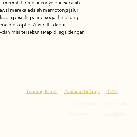
it memulai perjalanannya dari sebuah
i awal mereka adalah memotong jalur
kopi spesialti paling segar langsung
encinta kopi di Australia dapat
n misi tersebut tetap dijaga dengan
Tentang Kami
Panduan Belanja
T&C
Cara Berbelanja
S&K Umum
alitas
 pusat
Pengiriman
Disclaimer
empat,