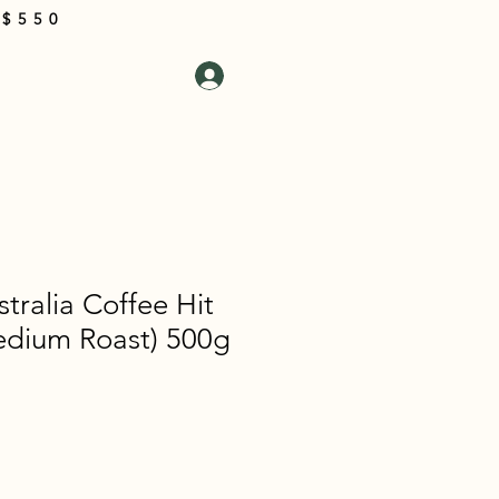
 $550
i Kami
Masuk
Keranjang
stralia Coffee Hit
dium Roast) 500g