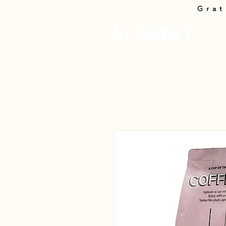
Grat
In-M