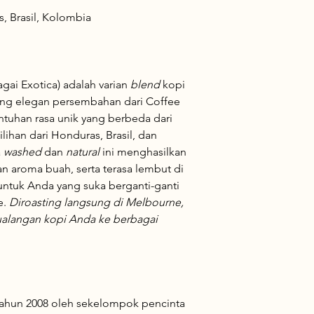
, Brasil, Kolombia
gai Exotica) adalah varian
blend
kopi
ang elegan persembahan dari Coffee
entuhan rasa unik yang berbeda dari
ilihan dari Honduras, Brasil, dan
a
washed
dan
natural
ini menghasilkan
an aroma buah, serta terasa lembut di
untuk Anda yang suka berganti-ganti
e.
Diroasting langsung di Melbourne,
ualangan kopi Anda ke berbagai
tahun 2008 oleh sekelompok pencinta