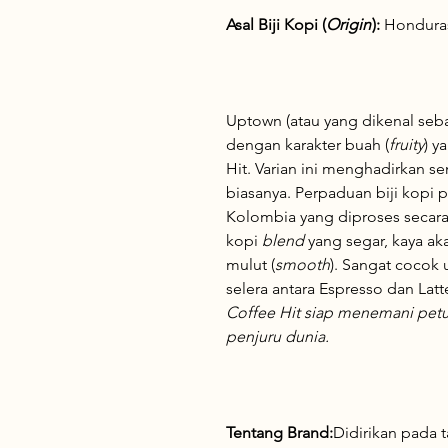
Asal Biji Kopi (
Origin
):
Honduras
Uptown (atau yang dikenal seba
dengan karakter buah (
fruity
) y
Hit. Varian ini menghadirkan s
biasanya. Perpaduan biji kopi p
Kolombia yang diproses secar
kopi
blend
yang segar, kaya ak
mulut (
smooth
). Sangat cocok 
selera antara Espresso dan Latt
Coffee Hit siap menemani pet
penjuru dunia.
Tentang Brand:
Didirikan pada 