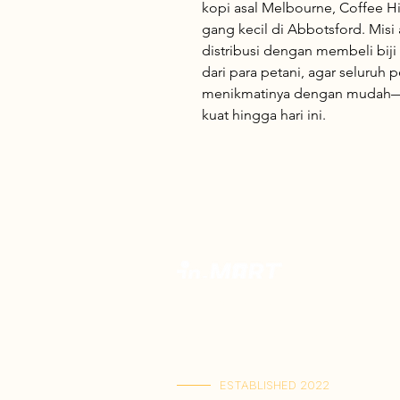
kopi asal Melbourne, Coffee H
gang kecil di Abbotsford. Mis
distribusi dengan membeli biji 
dari para petani, agar seluruh p
menikmatinya dengan mudah—da
kuat hingga hari ini.
Toko Spesialis Kuliner Indonesia Berku
Terbaik. Menyajikan kelezatan otentik,
rasa Indonesia terlengkap dalam satu t
dikirim langsung ke rumah Anda.
ESTABLISHED 2022