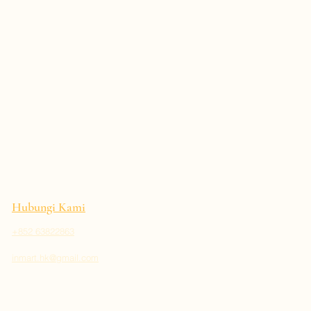
Hubungi Kami
+852 63822863
inmart.hk@gmail.com