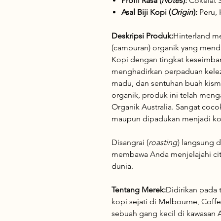
Profil Rasa (
Notes
):
Cokelat 
Asal Biji Kopi (
Origin
):
Peru,
Deskripsi Produk:
Hinterland me
(campuran) organik yang mend
Kopi dengan tingkat keseimban
menghadirkan perpaduan kelez
madu, dan sentuhan buah kismi
organik, produk ini telah menga
Organik Australia. Sangat coc
maupun dipadukan menjadi kopi
Disangrai (
roasting
) langsung d
membawa Anda menjelajahi cita
dunia.
Tentang Merek:
Didirikan pada
kopi sejati di Melbourne, Coff
sebuah gang kecil di kawasan A