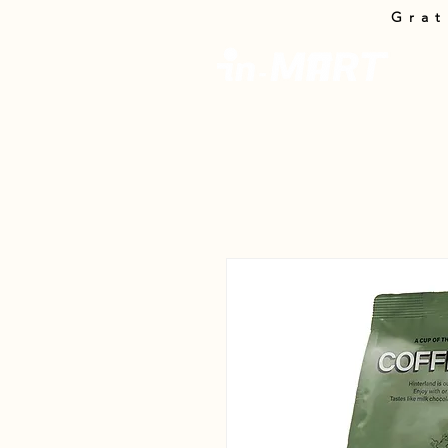
Grat
In-M