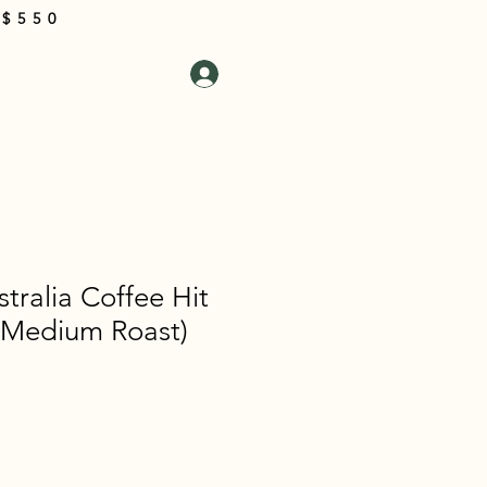
 $550
i Kami
Masuk
Keranjang
stralia Coffee Hit
 (Medium Roast)