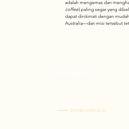
adalah mengemas dan menghadir
coffee
) paling segar yang dibel
dapat dinikmati dengan mudah 
Australia—dan misi tersebut tet
Toko Spesialis Kuliner Indonesia Berku
Terbaik. Menyajikan kelezatan otentik,
rasa Indonesia terlengkap dalam satu t
dikirim langsung ke rumah Anda.
ESTABLISHED 2022
Kai Tak Store : Shop M103, 1/F, Kai Tak Ma
(Senin-Jumat : 11:00-21:30 | Sabtu-Ming