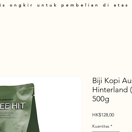
is ongkir untuk pembelian di atas
art
Produk
Tentang Kami
Panduan Belanja
T&C
Hubung
Biji Kopi Au
Hinterland
500g
Harga
HK$128,00
Kuantitas
*