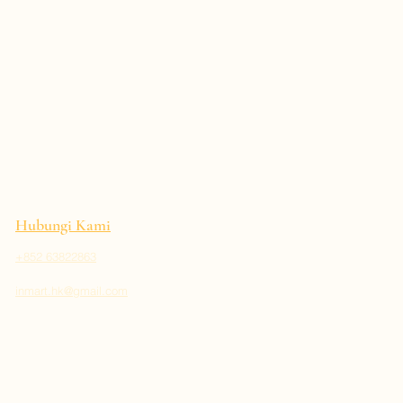
Hubungi Kami
+852 63822863
inmart.hk@gmail.com