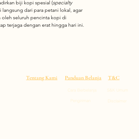
kan biji kopi spesial (
specialty
i langsung dari para petani lokal, agar
oleh seluruh pencinta kopi di
ap terjaga dengan erat hingga hari ini.
Tentang Kami
Panduan Belanja
T&C
Cara Berbelanja
S&K Umum
alitas
 pusat
Pengiriman
Disclaimer
empat,
ll 1, Kai Tak
gu : 11:00-22:00)