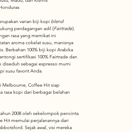
Susu, Madu, dan Kismis
 Honduras
rupakan varian biji kopi
blend
ukung perdagangan adil (
Fairtrade
).
gan rasa yang memikat ini
atan aroma cokelat susu, manisnya
s. Berbahan 100% biji kopi Arabika
ntongi sertifikasi 100% Fairtrade dan
ok diseduh sebagai espresso murni
 susu favorit Anda.
i Melbourne, Coffee Hit siap
 rasa kopi dari berbagai belahan
 tahun 2008 oleh sekelompok pencinta
ee Hit memulai perjalanannya dari
bbotsford. Sejak awal, visi mereka