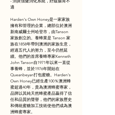
- 消炎強健消化系統，紓緩腸胃不
適
Harden's Own Honey是一家家族
擁有和管理的企業，總部位於澳洲
新南威爾士州哈登市，由Tanson
家族創立的。養蜂業是 Tanson 家
族在1858年帶到澳洲的家族生意，
經過五代人的努力，至今仍然延
續。他們的首席養蜂專家Kenneth
John Tanson自1971年以來一直從
事養蜂，並於1976年開始在
Queanbeyan打包蜜糖。Harden's
Own Honey已經生產100％澳洲蜂
蜜超過40年，貴為澳洲蜂蜜專家，
品牌以其純天然蜂蜜產品贏得了信
任和品質的聲譽，他們的家族歷史
和傳統蜜糖加工技術使他們成為澳
洲蜂蜜專家。