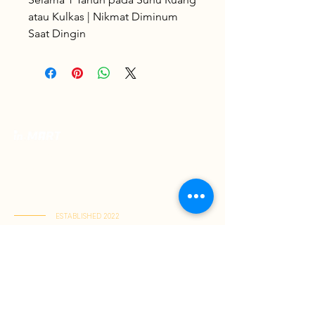
atau Kulkas | Nikmat Diminum
Saat Dingin
Toko Spesialis Kuliner Indonesia Berkualitas
Terbaik. Menyajikan kelezatan otentik, pusat
rasa Indonesia terlengkap dalam satu tempat,
dikirim langsung ke rumah Anda.
ESTABLISHED 2022
Kai Tak Store : Shop M103, 1/F, Kai Tak Mall 1, Kai Tak
(Senin-Jumat : 11:00-21:30 | Sabtu-Minggu : 11:00-22:00)
Tuen Mun Store : Shop G-8D, G/F, V City, Tuen Mun
(Senin-Minggu : 11:00-21:30)
Tentang Kami
Panduan Belanja
Jadi Member