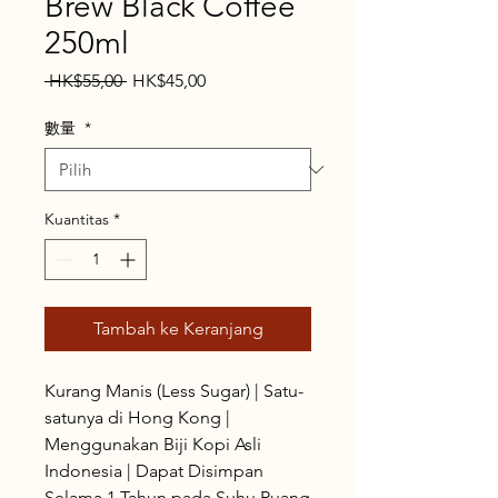
Brew Black Coffee
250ml
Harga
Harga
 HK$55,00 
HK$45,00
Reguler
Promosi
數量
*
Kuantitas
*
Tambah ke Keranjang
Kurang Manis (Less Sugar) | Satu-
satunya di Hong Kong |
Menggunakan Biji Kopi Asli
Indonesia | Dapat Disimpan
Selama 1 Tahun pada Suhu Ruang