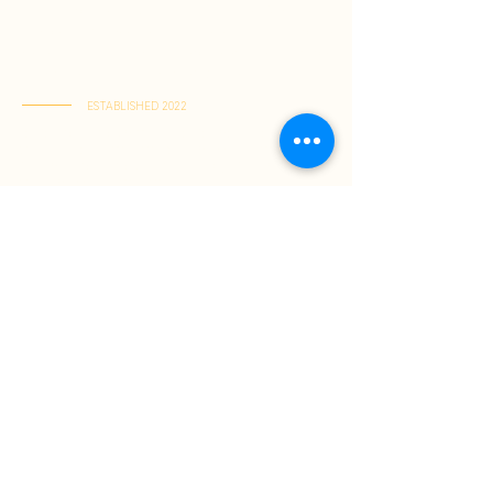
Toko Spesialis Kuliner Indonesia Berkualitas
Terbaik. Menyajikan kelezatan otentik, pusat
rasa Indonesia terlengkap dalam satu tempat,
dikirim langsung ke rumah Anda.
ESTABLISHED 2022
Kai Tak Store : Shop M103, 1/F, Kai Tak Mall 1, Kai Tak
(Senin-Jumat : 11:00-21:30 | Sabtu-Minggu : 11:00-22:00)
Tuen Mun Store : Shop G-8D, G/F, V City, Tuen Mun
(Senin-Minggu : 11:00-21:30)
Tentang Kami
Panduan Belanja
Jadi Member
Cara Berbelanja
Pembayaran
Pengiriman
Kebijakan Retur
T&C
Hubungi Kami
S&K Umum
+852 63822863