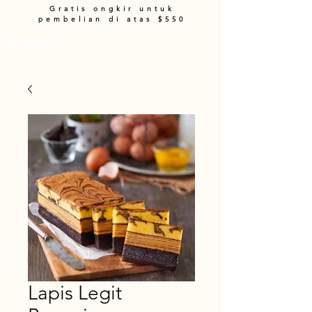
Gratis ongkir untuk
pembelian di atas $550
Keranjang
Lapis Legit