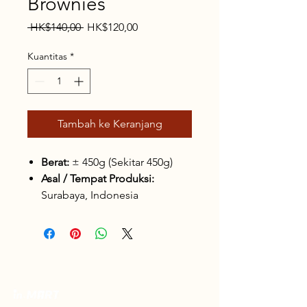
Brownies
Harga
Harga
 HK$140,00 
HK$120,00
Reguler
Promosi
Kuantitas
*
Tambah ke Keranjang
Berat:
± 450g (Sekitar 450g)
Asal / Tempat Produksi:
Surabaya, Indonesia