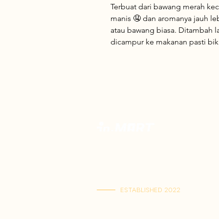
Terbuat dari bawang merah kecil
manis 🤤 dan aromanya jauh l
atau bawang biasa. Ditambah la
dicampur ke makanan pasti biki
Toko Spesialis Kuliner Indonesia Berku
Terbaik. Menyajikan kelezatan otentik,
rasa Indonesia terlengkap dalam satu t
dikirim langsung ke rumah Anda.
ESTABLISHED 2022
Kai Tak Store : Shop M103, 1/F, Kai Tak Ma
(Senin-Jumat : 11:00-21:30 | Sabtu-Ming