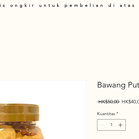
is ongkir untuk pembelian di atas
art
Produk
Tentang Kami
Panduan Belanja
T&C
Hubung
Bawang Put
Harga
 HK$50,00 
HK$40,
Reguler
Kuantitas
*