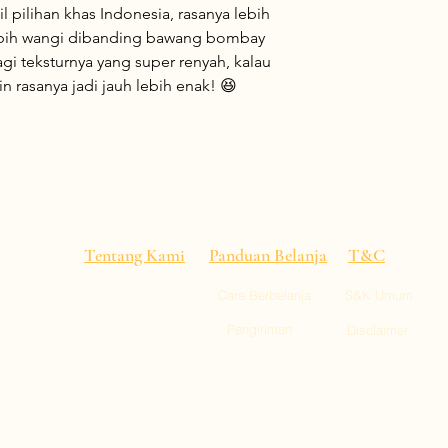
 pilihan khas Indonesia, rasanya lebih
ebih wangi dibanding bawang bombay
gi teksturnya yang super renyah, kalau
n rasanya jadi jauh lebih enak! 😆
Tentang Kami
Panduan Belanja
T&C
Cara Berbelanja
S&K Umum
alitas
 pusat
Pengiriman
Disclaimer
empat,
ll 1, Kai Tak
gu : 11:00-22:00)