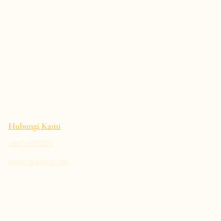
Hubungi Kami
+852 63822863
inmart.hk@gmail.com