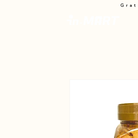
Grat
In-M