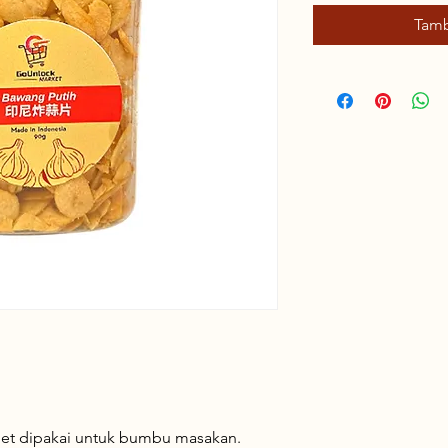
Tamb
et dipakai untuk bumbu masakan.