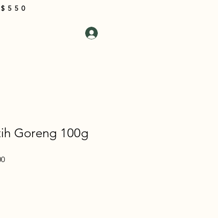
 $550
i Kami
Masuk
Keranjang
ih Goreng 100g
Harga
00
Promosi