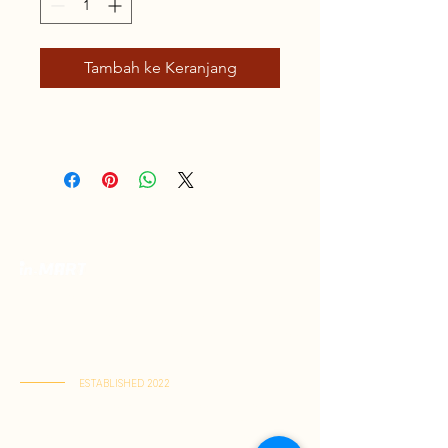
Tambah ke Keranjang
Toko Spesialis Kuliner Indonesia Berkualitas
Terbaik. Menyajikan kelezatan otentik, pusat
rasa Indonesia terlengkap dalam satu tempat,
dikirim langsung ke rumah Anda.
ESTABLISHED 2022
Kai Tak Store : Shop M103, 1/F, Kai Tak Mall 1, Kai Tak
(Senin-Jumat : 11:00-21:30 | Sabtu-Minggu : 11:00-22:00)
Tuen Mun Store : Shop G-8D, G/F, V City, Tuen Mun