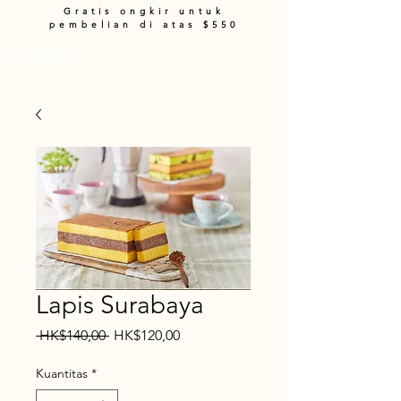
Gratis ongkir untuk
pembelian di atas $550
Keranjang
Lapis Surabaya
Harga
Harga
 HK$140,00 
HK$120,00
Reguler
Promosi
Kuantitas
*