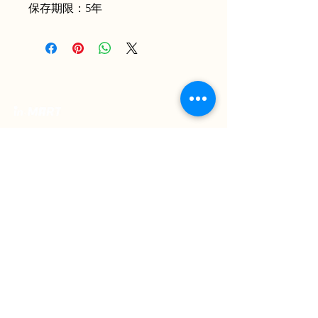
保存期限：5年
Your Premium Indonesian Food Store.
Discover a curated selection of authentic
Indonesian flavors. Find everything you need
in one place and have it delivered right to
your home.
ESTABLISHED 2022
Kai Tak Store : Shop M103, 1/F, Kai Tak Mall 1, Kai Tak
(Mon-Fri 11:00-21:30 | Sat-Sun 11:00-22:00)
Tuen Mun Store : Shop G-8D, G/F, V City, Tuen Mun
(Mon-Sun 11:00-21:30)
About Us
Shopping Guide
Be Our Member