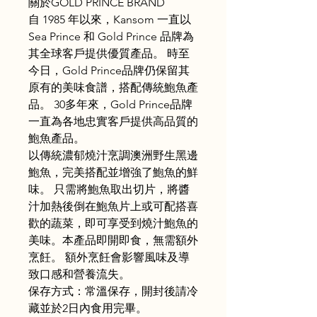
關於GOLD PRINCE BRAND
自 1985 年以來，Kansom 一直以
Sea Prince 和 Gold Prince 品牌為
其全球客戶提供優質產品。 時至
今日，Gold Prince品牌仍保留其
原有的美味食譜，搭配傳統鮑魚產
品。 30多年來，Gold Prince品牌
一直為各地忠實客戶提供高品質的
鮑魚產品。
以傳統濃郁燒汁烹調澳洲野生黑邊
鮑魚，完美搭配並增強了鮑魚的鮮
味。 只需將鮑魚取出切片，將醬
汁加熱後倒在鮑魚片上或可配搭喜
歡的蔬菜，即可享受到燒汁鮑魚的
美味。本產品即開即食，無需額外
烹飪。 額外烹飪會影響風味及導
致口感和營養流失。
保存方式：常溫保存，開封後請冷
藏並於2日內食用完畢。